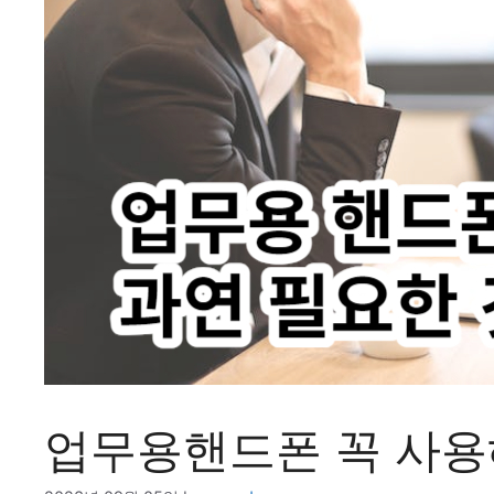
업무용핸드폰 꼭 사용